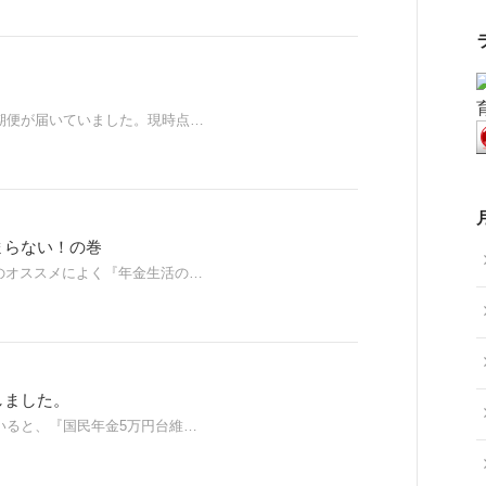
期便が届いていました。現時点…
まらない！の巻
beのオススメによく『年金生活の…
しました。
いると、『国民年金5万円台維…