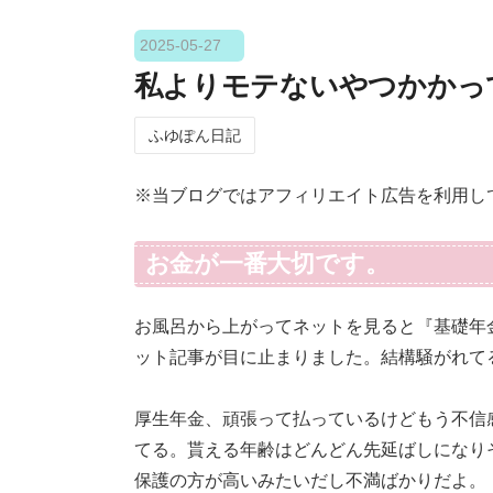
2025
-
05
-
27
私よりモテないやつかかっ
ふゆぽん日記
※当ブログではアフィリエイト広告を利用し
お金が一番大切です。
お風呂から上がってネットを見ると『基礎年
ット記事が目に止まりました。結構騒がれて
厚生年金、頑張って払っているけどもう不信
てる。貰える年齢はどんどん先延ばしになり
保護の方が高いみたいだし不満ばかりだよ。