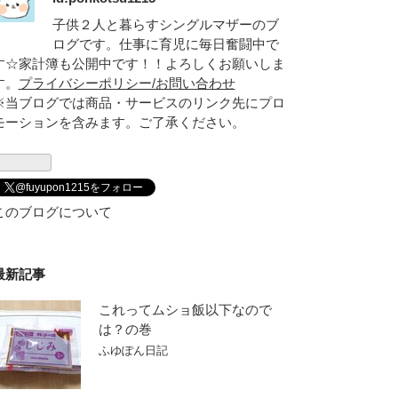
子供２人と暮らすシングルマザーのブ
ログです。仕事に育児に毎日奮闘中で
す☆家計簿も公開中です！！よろしくお願いしま
す。
プライバシーポリシー/お問い合わせ
※当ブログでは商品・サービスのリンク先にプロ
モーションを含みます。ご了承ください。
@fuyupon1215をフォロー
このブログについて
最新記事
これってムショ飯以下なので
は？の巻
ふゆぽん日記