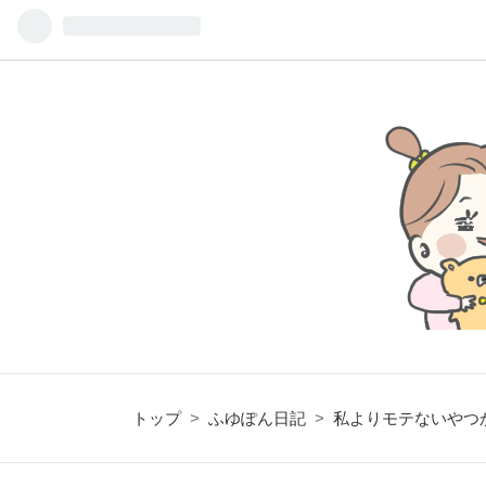
トップ
>
ふゆぽん日記
>
私よりモテないやつ