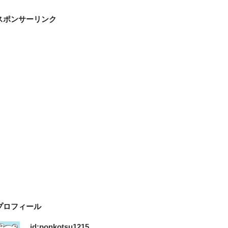
スポンサーリンク
プロフィール
id:ponkotsu1215